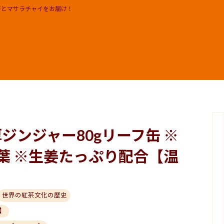
茶とマサラチャイをお届け！
リーフ 茶葉
知らせ
ギフト | セット
イベント 催事 出店実績及び出
 ジェラート プリン ジャム
メディア掲載
ワークショップ
日本チャイ協会
ER
モクシャチャイ取扱店
求人 RECRUIT
厚ジンジャー80gリーフ缶 ※
茶葉 ※生姜たっぷり配合【温
世界の紅茶文化の歴史
】