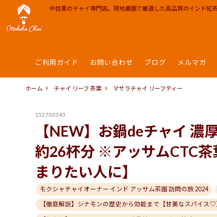
中目黒のチャイ専門店。現地農園で厳選した高品質のインド紅
ご利用ガイド
お問い合わせ
ブログ
メルマガ
ティーバッグ | インスタント
カフェ
モクシャチャイ中目黒
チャイ 
INFO
お
茶器 雑貨 ポット
RECIPE
チャイレシピ
焼き菓子
MEDIA
ホーム
チャイ リーフ 茶葉
マサラチャイ リーフティー
会社概要 Corporate info
PARTN
152703343
【NEW】お鍋deチャイ 濃
約26杯分 ※アッサムCTC
まりたい人に】
モクシャチャイオーナー インド アッサム茶園 訪問の旅 2024
【徹底解説】シナモンの歴史から効能まで【甘美なスパイス♡