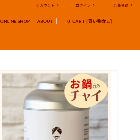
アカウント
ログイン
会員登録
ONLINE SHOP
ABOUT
0
店予定
体験キット スパイス シロップ
スパイスや紅茶にまつわるブログ
法人様向け コーポレートギフト OEM
環境・社会貢献への取り組み
チャイに関するFAQ