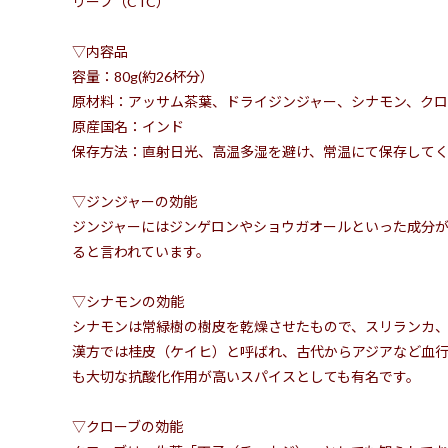
リーフ（CTC）
▽内容品
容量：80g(約26杯分）
原材料：アッサム茶葉、ドライジンジャー、シナモン、クロ
原産国名：インド
保存方法：直射日光、高温多湿を避け、常温にて保存して
▽ジンジャーの効能
ジンジャーにはジンゲロンやショウガオールといった成分
ると言われています。
▽シナモンの効能
シナモンは常緑樹の樹皮を乾燥させたもので、スリランカ、
漢方では桂皮（ケイヒ）と呼ばれ、古代からアジアなど血
も大切な抗酸化作用が高いスパイスとしても有名です。
▽クローブの効能