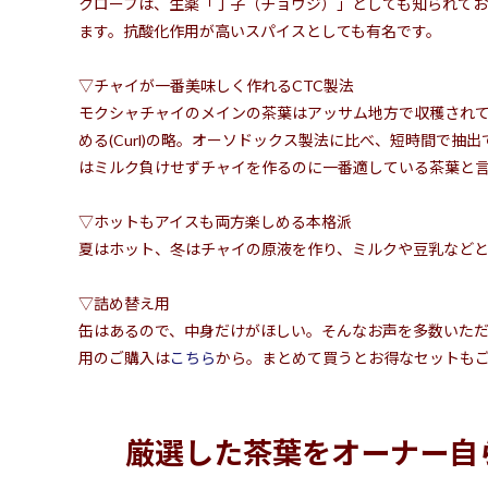
クローブは、生薬「丁子（チョウジ）」としても知られてお
ます。抗酸化作用が高いスパイスとしても有名です。
▽チャイが一番美味しく作れるCTC製法
モクシャチャイのメインの茶葉はアッサム地方で収穫されています
める(Curl)の略。オーソドックス製法に比べ、短時間で抽
はミルク負けせずチャイを作るのに一番適している茶葉と
▽ホットもアイスも両方楽しめる本格派
夏はホット、冬はチャイの原液を作り、ミルクや豆乳など
▽詰め替え用
缶はあるので、中身だけがほしい。そんなお声を多数いた
用のご購入は
こちら
から。まとめて買うとお得なセットも
厳選した茶葉をオーナー自