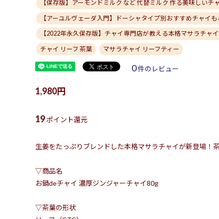
【保存版】アーモンドミルク など 代替ミルク 作る美味しいチ
【アーユルヴェーダ入門】ドーシャタイプ別おすすめチャイも
【2022年永久保存版】チャイ専門店が教える本格マサラチャ
チャイ リーフ 茶葉
マサラチャイ リーフティー
0
件のレビュー
1,980円
19
ポイント還元
生姜をたっぷりブレンドした本格マサラチャイが新登場！茶
▽商品名
お鍋deチャイ 濃厚ジンジャーチャイ80g
▽茶葉の形状