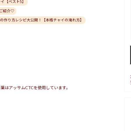
ャイ【ベスト5】
ご紹介♡
イの作り方レシピ大公開！【本格チャイの淹れ方】
葉はアッサムCTCを使用しています。