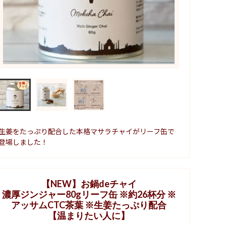
生姜をたっぷり配合した本格マサラチャイがリーフ缶で
登場しました！
【NEW】お鍋deチャイ
濃厚ジンジャー80gリーフ缶 ※約26杯分 ※
アッサムCTC茶葉 ※生姜たっぷり配合
【温まりたい人に】