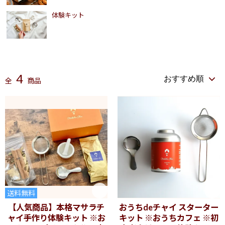
体験キット
4
全
商品
送料無料
【人気商品】本格マサラチ
おうちdeチャイ スターター
ャイ手作り体験キット ※お
キット ※おうちカフェ ※初