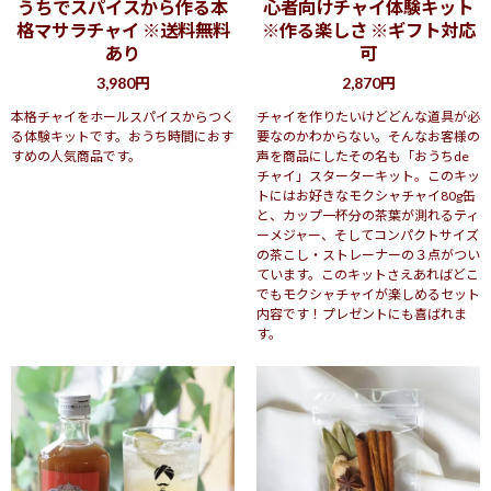
うちでスパイスから作る本
心者向けチャイ体験キット
格マサラチャイ ※送料無料
※作る楽しさ ※ギフト対応
あり
可
3,980円
2,870円
本格チャイをホールスパイスからつく
チャイを作りたいけどどんな道具が必
る体験キットです。おうち時間におす
要なのかわからない。そんなお客様の
すめの人気商品です。
声を商品にしたその名も「おうちde
チャイ」スターターキット。このキッ
トにはお好きなモクシャチャイ80g缶
と、カップ一杯分の茶葉が測れるティ
ーメジャー、そしてコンパクトサイズ
の茶こし・ストレーナーの３点がつい
ています。このキットさえあればどこ
でもモクシャチャイが楽しめるセット
内容です！プレゼントにも喜ばれま
す。