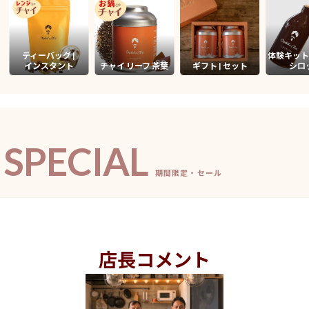
ティーバッグ |
体験キット
インスタント
チャイ リーフ 茶葉
ギフト | セット
シロ
SPECIAL
期間限定・セール
店長コメント