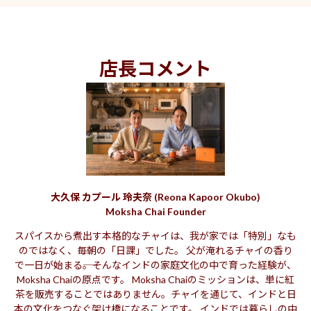
店長コメント
お水やおしぼりはカウンター右側に置いてありますのでご自由にお
取りください。お帰りの際、お時間に余裕のある方はカウンターへ
トレーを返却のご協力をお願いします。
大久保 カプール 玲夫奈 (Reona Kapoor Okubo)
Moksha Chai Founder
Wifiと電源有 快適なリモートワーク
スパイスから煮出す本格的なチャイは、我が家では「特別」なも
のではなく、毎朝の「日課」でした。 父が淹れるチャイの香り
で一日が始まる――。そんなインドの家庭文化の中で育った経験が、
Moksha Chaiの原点です。 Moksha Chaiのミッションは、単に紅
茶を販売することではありません。チャイを通じて、インドと日
本の文化をつなぐ架け橋になることです。 インドでは暮らしの中