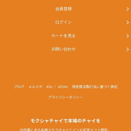
会員登録
ログイン
カートを見る
お問い合わせ
ブログ
メルマガ
RSS
/
ATOM
特定商法取引法に基づく表記
プライバシーポリシー
営業時間は10:30-19:00。不定休。営業日は変更になる場合がありま
すので、このHP下部の営業カレンダーまたは、各種SNSをチェック
モクシャチャイで本場のチャイを
してください。スタッフ一同ご来店を心よりお待ちしております。
中目黒にある本格マサラチャイとインド紅茶カフェ喫茶。