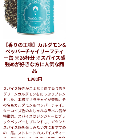
【香りの王様】カルダモン&
ペッパーチャイリーフティ
中目黒駅の正面口を出て山手通を左にまっすぐ約8分ほど歩くとそこ
ー缶 ※26杯分 ※スパイス感
はモクシャチャイ。目黒川沿いを散歩しながらくるのも気持ちが良
強めが好きな方に人気な商
くおすすめです。お店は人気店の餃子の福包の上。オレンジ色の看
品
板とのぼりが目印です。2階に上がり入口の扉付近に置いてある自動
1,980円
アルコールスプレーで手を消毒頂き、いざ店内へ。
スパイス好きがこよなく愛す香り高き
グリーンカルダモンをたっぷりブレン
風通しがよい明るい店内は約20席
ドした、本格マサラチャイが登場。そ
の名もカルダモン＆ペッパーチャイ。
ターコイズ色のおしゃれなラベル缶が
特徴的。スパイスはジンジャーとブラ
ックペッパーもブレンドし、ガツンと
スパイス感を楽しみたい方におすすめ
の一品。ストレートのスパイスティー