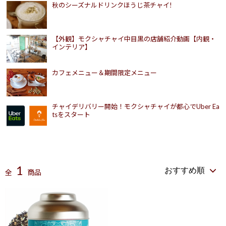
秋のシーズナルドリンクほうじ茶チャイ!
【外観】モクシャチャイ中目黒の店舗紹介動画【内観・
インテリア】
カフェメニュー＆期間限定メニュー
アクセスのための詳しい動画を用意しました。駅からは一直線。街
チャイデリバリー開始！モクシャチャイが都心でUber Ea
の雰囲気を楽しみながらの散歩気分ならすぐに到着してしまいま
tsをスタート
す。街ブラも楽しめる中目黒は、ホント、楽しい場所です。
アクセスは東横線/日比谷線の中目黒駅から池尻方面に徒
歩8分
1
全
商品