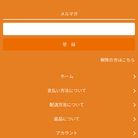
メルマガ
解除の方はこちら
ホーム
山手通りに面したモクシャチャイは自然光が差し込む、風通りが良
い中二階にあります。路面の店舗ではないからこその開放感を感じ
支払い方法について
る店内。春と秋の過ごしやすい気持ちいい季節の時は、扉を全開に
して自然の風を感じる気持ちのいい空間にしています。外の風を感
配送方法について
じながらひとときの読書やデスクワークもおススメです。
返品について
限定営業のため営業日はSNSでチェックを！
アカウント