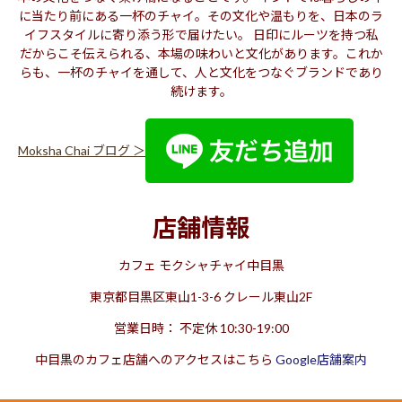
に当たり前にある一杯のチャイ。その文化や温もりを、日本のラ
イフスタイルに寄り添う形で届けたい。 日印にルーツを持つ私
だからこそ伝えられる、本場の味わいと文化があります。これか
らも、一杯のチャイを通して、人と文化をつなぐブランドであり
続けます。
Moksha Chai ブログ ＞
店内右奥のカウンターには電源/コンセントが設置してあります。店
内は落ち着いたJAZZやBOSANOVAの音楽が流れているので静かに
集中した作業や読書なども可能です。もちろんFree Wifiもご利用い
店舗情報
ただけます。
カフェ モクシャチャイ中目黒
広々とした店内。春と秋はオープンテラスに
東京都目黒区東山1-3-6 クレール東山2F
営業日時： 不定休 10:30-19:00
中目黒のカフェ店舗へのアクセスはこちら
Google店舗案内