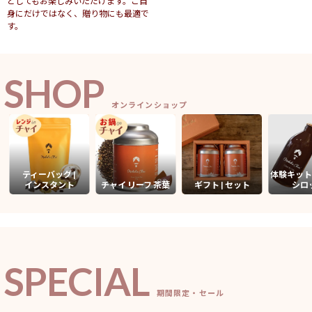
としてもお楽しみいただけます。ご自
身にだけではなく、贈り物にも最適で
す。
SHOP
オンラインショップ
明るい採光の店内はテーブル席を含めて約24席。店内の手前と奥に
はカウンター席も９席以上ご用意しています。お一人様でのご来店
でも安心です。
ティーバッグ |
体験キット
インスタント
チャイ リーフ 茶葉
ギフト | セット
シロ
店内はセルフサービス
SPECIAL
期間限定・セール