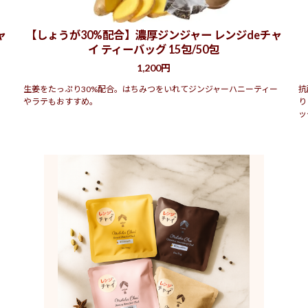
ャ
【しょうが30%配合】濃厚ジンジャー レンジdeチャ
イ ティーバッグ 15包/50包
1,200円
。
生姜をたっぷり30%配合。はちみつをいれてジンジャーハニーティー
抗
やラテもおすすめ。
り
ッ