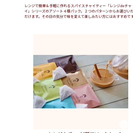
レンジで簡単＆手軽に作れるスパイスチャイティー「レンジdeチャ
イ」シリーズのアソート４種パック。２つのパターンからお選びい
大分
だけます。その日の気分で味を変えて楽しみたい方にはおすすめで
南インドカレーのお店
福岡県
ノビシロ珈琲
愛媛県
リカー＆クオリティ 