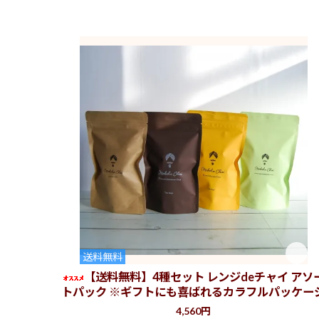
Tea for you (永福町)
Be green by KIELO
Cafe & bar Sweed 
JOLT the COFFEE 
バターマスター living
酒里城（Coffee Shop
BPM@池尻大橋
バリラックス ザ ガー
バッキンガム宮殿 SUZ
ナカチェンコーヒール
葉もれ日 @ 浅草橋
アンモナイト コーヒ
Sanno Sabou (大
HACARI @中目黒 
M et D galerie * 
神奈川
送料無料
【送料無料】4種セット レンジdeチャイ アソ
Asian Food ＆ Cr
トパック ※ギフトにも喜ばれるカラフルパッケー
Muu Coffee@海老名
4,560円
GREEN BASE 横須