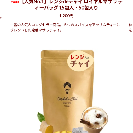
【人気No.1】レンジdeチャイ ロイヤルマサラ テ
ィーバッグ 15包入・50包入り
1,200円
ア
一番の人気＆ロングセラー商品。５つのスパイスをアッサムティーに
体
ブレンドした定番マサラチャイ。
を