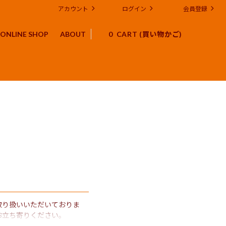
アカウント
ログイン
会員登録
ONLINE SHOP
ABOUT
0
店予定
体験キット スパイス シロップ
スパイスや紅茶にまつわるブログ
法人様向け コーポレートギフト OEM
環境・社会貢献への取り組み
チャイに関するFAQ
取り扱いいただいておりま
お立ち寄りください。