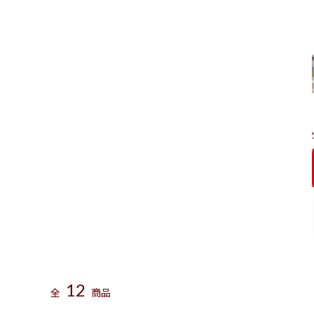
全国量販店
カフェランテ（イオングルー
北海道
Cafe SUVACO @札幌
タージ・マハール サ
青森
自家焙煎珈琲 cogem
東京
カフェ モクシャチャイ
禁断果実(中目黒)
12
BLUE TOKAI ミ
全
商品
KIELO COFFEE (秋葉