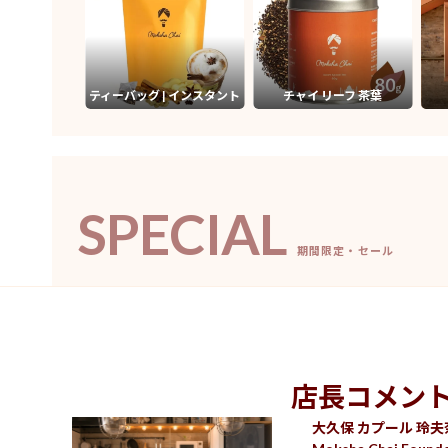
ティーバッグ | インスタント
チャイ リーフ 茶葉
SPECIAL
期間限定・セール
店長コメン
大久保 カプール 玲夫奈 (