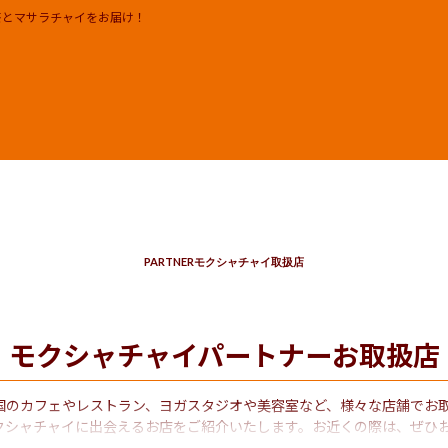
茶とマサラチャイをお届け！
リーフ 茶葉
知らせ
ギフト | セット
イベント 催事 出店実績及び出
 ジェラート プリン ジャム
メディア掲載
ワークショップ
日本チャイ協会
ER
モクシャチャイ取扱店
求人 RECRUIT
PARTNER
モクシャチャイ取扱店
モクシャチャイパートナーお取扱店
国のカフェやレストラン、ヨガスタジオや美容室など、様々な店舗でお
クシャチャイに出会えるお店をご紹介いたします。お近くの際は、ぜひ