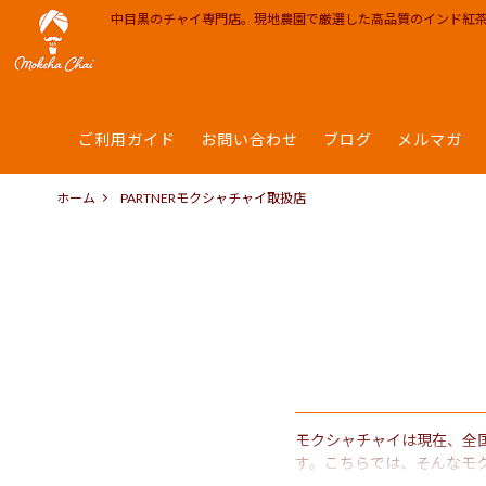
中目黒のチャイ専門店。現地農園で厳選した高品質のインド紅
ご利用ガイド
お問い合わせ
ブログ
メルマガ
ティーバッグ | インスタント
カフェ
モクシャチャイ中目黒
チャイ 
INFO
お
茶器 雑貨 ポット
RECIPE
チャイレシピ
焼き菓子
MEDIA
ホーム
PARTNER
モクシャチャイ取扱店
会社概要 Corporate info
PARTN
モクシャチャイは現在、全
す。こちらでは、そんなモ