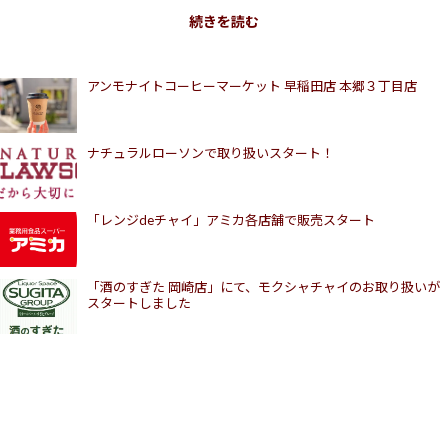
プ）全国107店舗にてレンジdeチャイシリーズ取扱い
*入荷状況は各
アンモナイトコーヒーマーケット 早稲田店 本郷３丁目店
ナチュラルローソンで取り扱いスタート！
ッポロファクトリー店@札幌
「レンジdeチャイ」アミカ各店舗で販売スタート
ame@三沢市
「酒のすぎた 岡崎店」にて、モクシャチャイのお取り扱いが
スタートしました
(中目黒)
ッドタウン八重洲 *2023年9月上旬まで期間限定店舗
原)