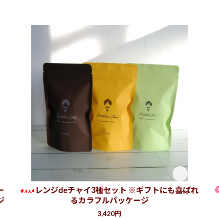
 COFFEE (本郷三丁目)
(港区高輪)
(自由が丘)
 room @ 代田橋
 Hope) @代田橋
デン 新宿 ＠西新宿
UNARI ＠下北沢
ーム＠新高円寺 *一時休止中
ーマーケット@ 早稲田&本郷店
森)*2023年5月で一時休業
*一時休止中
@三軒茶屋
ー
レンジdeチャイ3種セット ※ギフトにも喜ばれ
aft Beer| ラ チッタデッラ内@川崎市 *
ジ
るカラフルパッケージ
3,420円
賀 | コミュニティースペース *