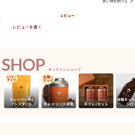
買い物を続ける
レビュー
レビューを書く
SHOP
オンラインショップ
ティーバッグ |
体験キット
インスタント
チャイ リーフ 茶葉
ギフト | セット
シロ