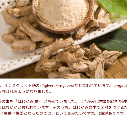
、サンスクリット語のsiṅgivera/srngaveraだと言われています。srn
う呼ばれるようになりました。
姜の事を「はじかみ(薑)」と呼んでいました。はじかみは古事記にも記
ではないかと言われています。そのうち、はじかみの中で区別をつける
)→生薑→生姜となったのでは、という事みたいですね。(諸説あります。