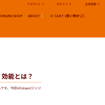
アカウント
ログイン
会員登録
ONLINE SHOP
ABOUT
0
店予定
体験キット スパイス シロップ
スパイスや紅茶にまつわるブログ
法人様向け コーポレートギフト OEM
環境・社会貢献への取り組み
チャイに関するFAQ
・効能とは？
。今回はGinger(ジンジ