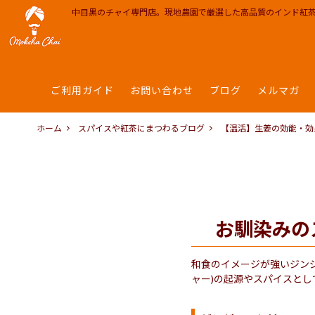
中目黒のチャイ専門店。現地農園で厳選した高品質のインド紅
ご利用ガイド
お問い合わせ
ブログ
メルマガ
ティーバッグ | インスタント
カフェ
モクシャチャイ中目黒
チャイ 
INFO
お
茶器 雑貨 ポット
RECIPE
チャイレシピ
焼き菓子
MEDIA
ホーム
スパイスや紅茶にまつわるブログ
【温活】生姜の効能・効
会社概要 Corporate info
PARTN
お馴染みの
和食のイメージが強いジンジ
ャー)の起源やスパイスと