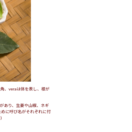
gaは角、veraは体を表し、根が
述があり、生姜や山椒、ネギ
ために呼び名がそれぞれに付
)