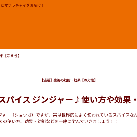
茶とマサラチャイをお届け！
リーフ 茶葉
知らせ
ギフト | セット
イベント 催事 出店実績及び出
 ジェラート プリン ジャム
メディア掲載
ワークショップ
日本チャイ協会
果【冷え性】
ER
モクシャチャイ取扱店
求人 RECRUIT
【温活】生姜の効能・効果【冷え性】
スパイス ジンジャー♪使い方や効果
ャー（ショウガ）ですが、実は世界的によく使われているスパイスなんです
しての使い方、効果・効能などを一緒に学んでいきましょう！！