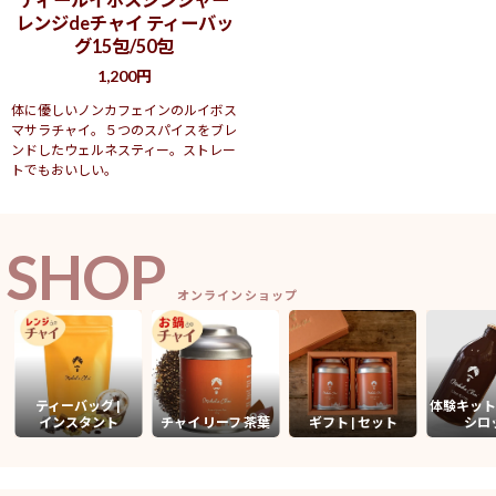
レンジdeチャイ ティーバッ
グ15包/50包
1,200円
体に優しいノンカフェインのルイボス
マサラチャイ。５つのスパイスをブレ
ンドしたウェルネスティー。ストレー
トでもおいしい。
SHOP
オンラインショップ
ティーバッグ |
体験キット
インスタント
チャイ リーフ 茶葉
ギフト | セット
シロ