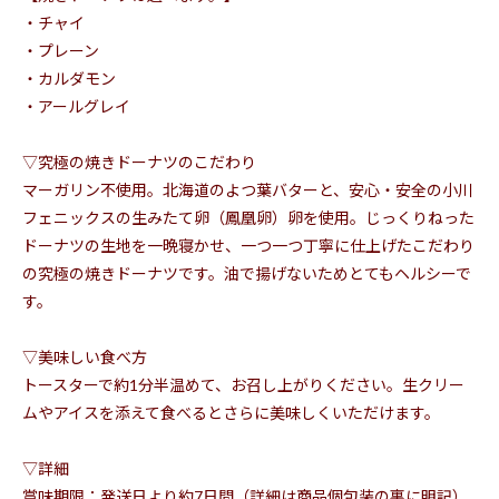
・チャイ
・プレーン
・カルダモン
・アールグレイ
▽究極の焼きドーナツのこだわり
マーガリン不使用。北海道のよつ葉バターと、安心・安全の小川
フェニックスの生みたて卵（鳳凰卵）卵を使用。じっくりねった
ドーナツの生地を一晩寝かせ、一つ一つ丁寧に仕上げたこだわり
の究極の焼きドーナツです。油で揚げないためとてもヘルシーで
す。
▽美味しい食べ方
トースターで約1分半温めて、お召し上がりください。生クリー
ムやアイスを添えて食べるとさらに美味しくいただけます。
▽詳細
賞味期限：発送日より約7日間（詳細は商品個包装の裏に明記）