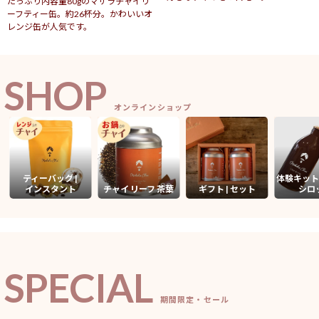
たっぷり内容量80gのマサラチャイリ
ーフティー缶。約26杯分。かわいいオ
レンジ缶が人気です。
SHOP
オンラインショップ
ティーバッグ |
体験キット
インスタント
チャイ リーフ 茶葉
ギフト | セット
シロ
SPECIAL
期間限定・セール