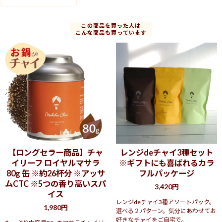
この商品を買った人は
こんな商品も買っています
【ロングセラー商品】チャ
レンジdeチャイ3種セット
イリーフ ロイヤルマサラ
※ギフトにも喜ばれるカラ
80g 缶 ※約26杯分 ※アッサ
フルパッケージ
ムCTC ※5つの香り高いスパ
3,420円
イス
レンジdeチャイ3種アソートパック。
1,980円
選べる２パターン。気分にあわせてお
好きなチャイをご自宅で。