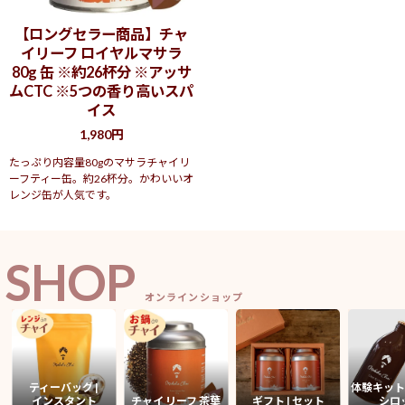
【ロングセラー商品】チャ
イリーフ ロイヤルマサラ
80g 缶 ※約26杯分 ※アッサ
ムCTC ※5つの香り高いスパ
イス
1,980円
たっぷり内容量80gのマサラチャイリ
ーフティー缶。約26杯分。かわいいオ
レンジ缶が人気です。
SHOP
オンラインショップ
ティーバッグ |
体験キット
インスタント
チャイ リーフ 茶葉
ギフト | セット
シロ