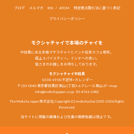
ブログ
メルマガ
RSS
/
ATOM
特定商法取引法に基づく表記
プライバシーポリシー
モクシャチャイで本場のチャイを
中目黒にある本格マサラチャイとインド紅茶カフェ喫茶。
極上スパイスティー。インドへの思い。
皆さまのお越しをお待ちしております。
モクシャチャイ中目黒
10:30-19:00 不定休
>カレンダー
〒153-0043 東京都目黒区東山1丁目3-6 クレール東山 2F
>map
info@mokshajapan.co.jp
03-6761-2482
The Moksha Japan 株式会社 Copyright (C) mokshachai 2005-2026 Rights
Reserved.
当サイトに掲載の画像および文書の無断転載は禁止です。